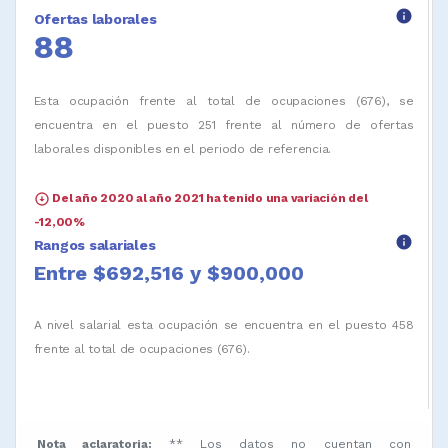
info
Ofertas laborales
88
Esta ocupación frente al total de ocupaciones (676), se
encuentra en el puesto 251 frente al número de ofertas
laborales disponibles en el periodo de referencia.
arrow_circle_down
Del año 2020 al año 2021 ha tenido una variación del
-12,00%
info
Rangos salariales
Entre $692,516 y $900,000
A nivel salarial esta ocupación se encuentra en el puesto 458
frente al total de ocupaciones (676).
Nota aclaratoria:
** Los datos no cuentan con