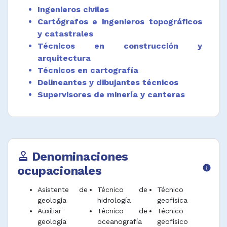
Desempeñar funciones afines.
Ingenieros civiles
Cartógrafos e ingenieros topográficos
y catastrales
Técnicos en construcción y
arquitectura
Técnicos en cartografía
Delineantes y dibujantes técnicos
Supervisores de minería y canteras
Denominaciones
approval
ocupacionales
info
Asistente de
Técnico de
Técnico
geología
hidrología
geofísica
Auxiliar
Técnico de
Técnico
geología
oceanografía
geofísico