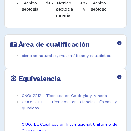
Técnico de
Técnico en
Técnico
geología
geología y
geólogo
minería
Área de cualificación
info
menu_book
ciencias naturales, matemáticas y estadística
Equivalencia
info
balance
CNO: 2212 - Técnicos en Geología y Minería
CIUO: 3111 - Técnicos en ciencias físicas y
químicas
CIUO: La Clasificación Internacional Uniforme de
Ocupaciones.