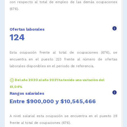
con respecto al total de empleo de las demás ocupaciones
(676).
info
Ofertas laborales
124
Esta ocupación frente al total de ocupaciones (676), se
encuentra en el puesto 223 frente al número de ofertas
laborales disponibles en el periodo de referencia.
arrow_circle_up
Del año 2020 al año 2021 ha tenido una variación del
61,04%
info
Rangos salariales
Entre $900,000 y $10,545,466
A nivel salarial esta ocupación se encuentra en el puesto 29
frente al total de ocupaciones (676).