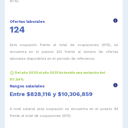
(676).
info
Ofertas laborales
124
Esta ocupación frente al total de ocupaciones (676), se
encuentra en el puesto 223 frente al número de ofertas
laborales disponibles en el periodo de referencia.
arrow_circle_up
Del año 2020 al año 2021 ha tenido una variación del
117,54%
info
Rangos salariales
Entre $828,116 y $10,306,859
A nivel salarial esta ocupación se encuentra en el puesto 94
frente al total de ocupaciones (676).