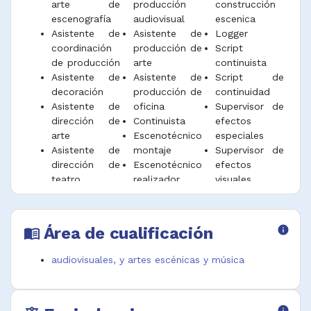
arte de
producción
construcción
escenografía
audiovisual
escenica
Asistente de
Asistente de
Logger
coordinación
producción de
Script
de producción
arte
continuista
Asistente de
Asistente de
Script de
decoración
producción de
continuidad
Asistente de
oficina
Supervisor de
dirección de
Continuista
efectos
arte
Escenotécnico
especiales
Asistente de
montaje
Supervisor de
dirección de
Escenotécnico
efectos
teatro
realizador
visuales
Asistente de
Ingestador
Supervisor de
efectos
Jefe de
script
visuales
ambientación
Técnico de
Área de cualificación
info
menu_book
Asistente de
y montaje
escenario
escenografía
audiovisuales, y artes escénicas y música
info