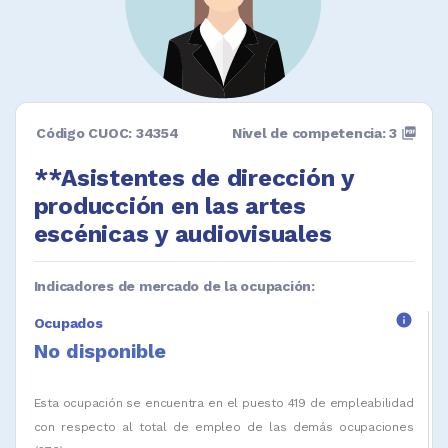
Código CUOC: 34354
Nivel de competencia: 3
picture_as_pdf
**Asistentes de dirección y
producción en las artes
escénicas y audiovisuales
Indicadores de mercado de la ocupación:
info
Ocupados
No disponible
Esta ocupación se encuentra en el puesto 419 de empleabilidad
con respecto al total de empleo de las demás ocupaciones