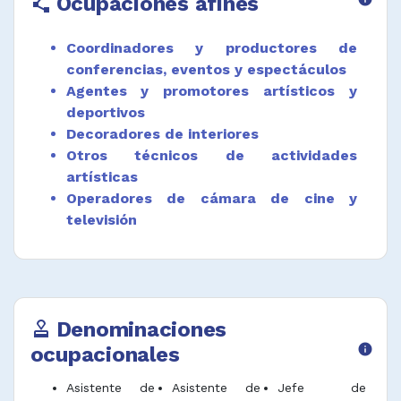
Ocupaciones afines
polyline
Apoyar la búsqueda de localizaciones y
coordinación de traslados y transporte a
Coordinadores y productores de
dichas locaciones.
conferencias, eventos y espectáculos
Desempeñar funciones afines.
Agentes y promotores artísticos y
deportivos
Decoradores de interiores
Otros técnicos de actividades
artísticas
Operadores de cámara de cine y
televisión
Denominaciones
approval
ocupacionales
info
Asistente de
Asistente de
Jefe de