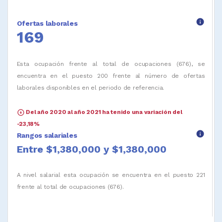
info
Ofertas laborales
169
Esta ocupación frente al total de ocupaciones (676), se
encuentra en el puesto 200 frente al número de ofertas
laborales disponibles en el periodo de referencia.
arrow_circle_down
Del año 2020 al año 2021 ha tenido una variación del
-23,18%
info
Rangos salariales
Entre $1,380,000 y $1,380,000
A nivel salarial esta ocupación se encuentra en el puesto 221
frente al total de ocupaciones (676).