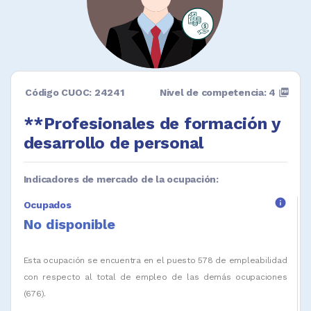
Código CUOC: 24241
Nivel de competencia: 4
picture_as_pdf
**Profesionales de formación y
desarrollo de personal
Indicadores de mercado de la ocupación:
info
Ocupados
No disponible
Esta ocupación se encuentra en el puesto 578 de empleabilidad
con respecto al total de empleo de las demás ocupaciones
(676).