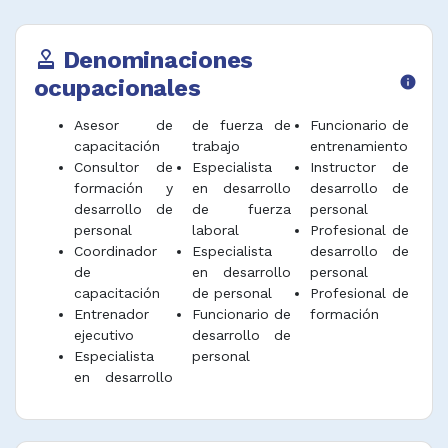
Denominaciones
approval
ocupacionales
info
Asesor de
de fuerza de
Funcionario de
capacitación
trabajo
entrenamiento
Consultor de
Especialista
Instructor de
formación y
en desarrollo
desarrollo de
desarrollo de
de fuerza
personal
personal
laboral
Profesional de
Coordinador
Especialista
desarrollo de
de
en desarrollo
personal
capacitación
de personal
Profesional de
Entrenador
Funcionario de
formación
ejecutivo
desarrollo de
Especialista
personal
en desarrollo