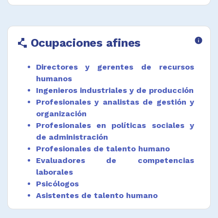
formación, así como los resultados
concretos previstos para los cursos.
Buscar, reunir y examinar materiales de apoyo
Ocupaciones afines
info
polyline
con el objeto de comprender los diversos
temas y sistemas objeto de la formación.
Directores y gerentes de recursos
Desempeñar funciones afines.
humanos
Ingenieros industriales y de producción
Profesionales y analistas de gestión y
organización
Profesionales en políticas sociales y
de administración
Profesionales de talento humano
Evaluadores de competencias
laborales
Psicólogos
Asistentes de talento humano