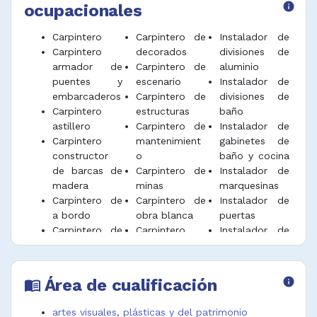
ocupacionales
info
colocar bases para pisos y techos.
Inspeccionar la calidad de los productos e
Carpintero
Carpintero de
Instalador de
instalación para garantizar el cumplimiento
Carpintero
decorados
divisiones de
de las especificaciones.
armador de
Carpintero de
aluminio
puentes y
escenario
Instalador de
Instalar y reparar puertas, ventanas,
embarcaderos
Carpintero de
divisiones de
gabinetes de cocina y baño utilizando
Carpintero
estructuras
baño
herramientas manuales o eléctricas.
astillero
Carpintero de
Instalador de
Carpintero
mantenimient
gabinetes de
Realizar otras actividades de apoyo en sitios
constructor
o
baño y cocina
de construcción de acuerdo con las
de barcas de
Carpintero de
Instalador de
instrucciones.
madera
minas
marquesinas
Aplicar las normas de seguridad industrial,
Carpintero de
Carpintero de
Instalador de
salud ocupacional y medio ambiente que
a bordo
obra blanca
puertas
regulan su actividad en el puesto de trabajo.
Carpintero de
Carpintero
Instalador de
acabado
ebanista de
puertas y
Desempeñar funciones afines.
Carpintero de
astilleros
ventanas de
aluminio
Carpintero
aluminio
Área de cualificación
info
menu_book
Carpintero de
metálico de
Instalador de
armado
escenarios
vallas
artes visuales, plásticas y del patrimonio