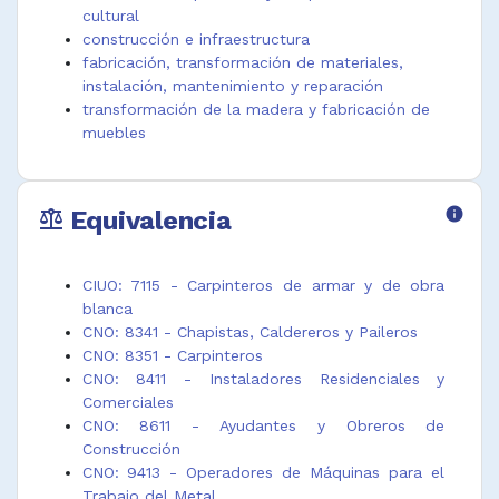
Carpintero de
Carpintero
Instalador de
cultural
armar
metálico de
ventanas de
construcción e infraestructura
Carpintero de
puertas y
aluminio
fabricación, transformación de materiales,
banco
ventanas
Oficial de
instalación, mantenimiento y reparación
Carpintero de
Carpintero
carpintería
transformación de la madera y fabricación de
banco de
plató cine
Oficial de
muebles
taller
Carpintero
carpintería
Carpintero de
taller
metálica
carrocerías de
Instalador de
Operario de
Equivalencia
info
madera
avisos
máquina
balance
Carpintero de
Instalador de
carpintería
construcción
cortinas
metálica
CIUO: 7115 - Carpinteros de armar y de obra
blanca
CNO: 8341 - Chapistas, Caldereros y Paileros
CNO: 8351 - Carpinteros
CNO: 8411 - Instaladores Residenciales y
Comerciales
CNO: 8611 - Ayudantes y Obreros de
Construcción
CNO: 9413 - Operadores de Máquinas para el
Trabajo del Metal