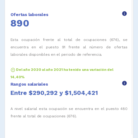
info
Ofertas laborales
890
Esta ocupación frente al total de ocupaciones (676), se
encuentra en el puesto 91 frente al número de ofertas
laborales disponibles en el periodo de referencia.
arrow_circle_up
Del año 2020 al año 2021 ha tenido una variación del
14,40%
info
Rangos salariales
Entre $290,292 y $1,504,421
A nivel salarial esta ocupación se encuentra en el puesto 480
frente al total de ocupaciones (676).