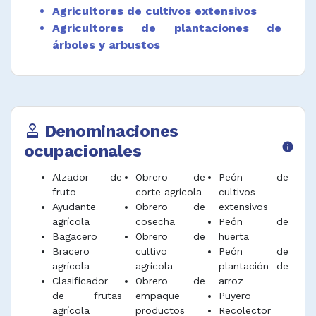
Agricultores de cultivos extensivos
cultivos de campo.
Agricultores de plantaciones de
Efectuar reparaciones menores en
árboles y arbustos
instalaciones, edificaciones, equipos, cercas y
vallas de uso agrícola.
Desempeñar funciones afines.
Denominaciones
approval
ocupacionales
info
Alzador de
Obrero de
Peón de
fruto
corte agrícola
cultivos
Ayudante
Obrero de
extensivos
agrícola
cosecha
Peón de
Bagacero
Obrero de
huerta
Bracero
cultivo
Peón de
agrícola
agrícola
plantación de
Clasificador
Obrero de
arroz
de frutas
empaque
Puyero
agrícola
productos
Recolector