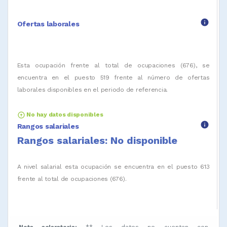
info
Ofertas laborales
Esta ocupación frente al total de ocupaciones (676), se
encuentra en el puesto 519 frente al número de ofertas
laborales disponibles en el periodo de referencia.
arrow_circle_up
No hay datos disponibles
info
Rangos salariales
Rangos salariales: No disponible
A nivel salarial esta ocupación se encuentra en el puesto 613
frente al total de ocupaciones (676).
Nota aclaratoria:
** Los datos no cuentan con