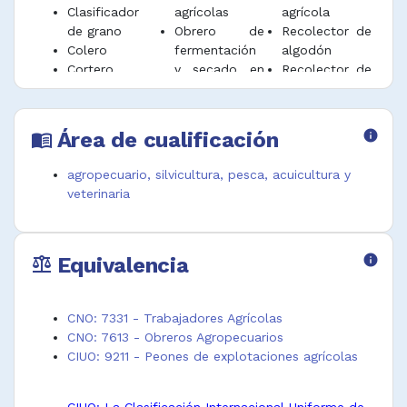
Clasificador
agrícolas
agrícola
de grano
Obrero de
Recolector de
Colero
fermentación
algodón
Cortero
y secado en
Recolector de
Cortero caña
agricultura
algodón a
azúcar
Obrero de
mano
Cosechador
labranza
Recolector de
Área de cualificación
info
menu_book
Cosechero
Obrero de
café
Cuadrillero
recolección y
Recolector de
agropecuario, silvicultura, pesca, acuicultura y
agrícola
empaque de
cosechas a
veterinaria
Descuajador
cultivos
mano
de plantas
Obrero
Recolector de
Escogedor de
labores de
frutas
Equivalencia
info
café en
campo
Recolector de
balance
beneficiadero
Operario de
vegetales
Estaquillador
clasificación
Sembrador
y alineador
de
Surquero
CNO: 7331 - Trabajadores Agrícolas
Garruchero
postcosecha
Trabajador
CNO: 7613 - Obreros Agropecuarios
Jornalero
Operario de
agrícola
CIUO: 9211 - Peones de explotaciones agrícolas
agrícola
empaque
recolector
Obrero
postcosecha
Trabajador